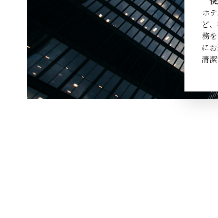
快
ホテ
ど、
務を
にお
清潔