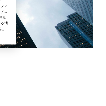
掃
ーティ
エアコ
除な
する清
す。